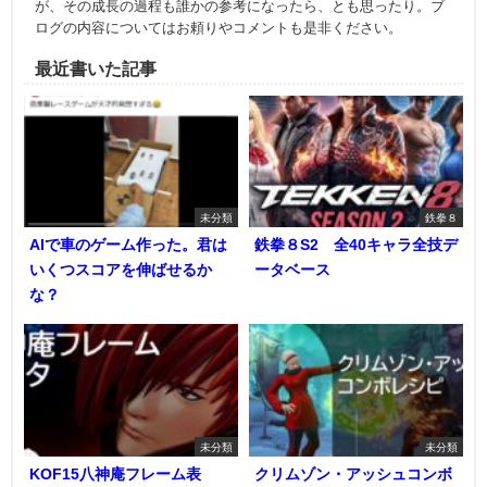
が、その成長の過程も誰かの参考になったら、とも思ったり。ブ
ログの内容についてはお頼りやコメントも是非ください。
最近書いた記事
未分類
鉄拳８
AIで車のゲーム作った。君は
鉄拳８S2 全40キャラ全技デ
いくつスコアを伸ばせるか
ータベース
な？
未分類
未分類
KOF15八神庵フレーム表
クリムゾン・アッシュコンボ