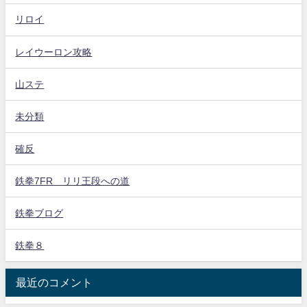
リロイ
レイウーロン攻略
山ステ
未分類
確反
鉄拳7FR リリ王段への道
鉄拳ブログ
鉄拳８
最近のコメント