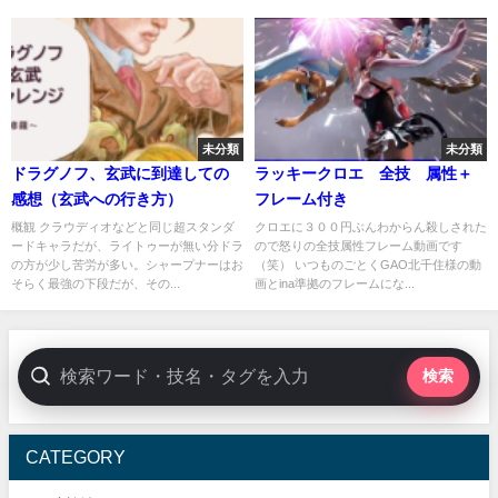
未分類
未分類
ドラグノフ、玄武に到達しての
ラッキークロエ 全技 属性＋
感想（玄武への行き方）
フレーム付き
概観 クラウディオなどと同じ超スタンダ
クロエに３００円ぶんわからん殺しされた
ードキャラだが、ライトゥーが無い分ドラ
ので怒りの全技属性フレーム動画です
の方が少し苦労が多い。シャープナーはお
（笑） いつものごとくGAO北千住様の動
そらく最強の下段だが、その...
画とina準拠のフレームにな...
検索
CATEGORY