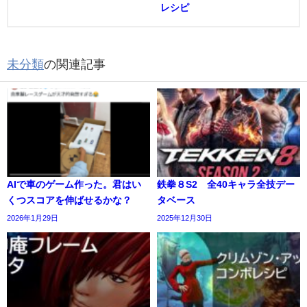
レシピ
未分類
の関連記事
AIで車のゲーム作った。君はい
鉄拳８S2 全40キャラ全技デー
くつスコアを伸ばせるかな？
タベース
2026年1月29日
2025年12月30日