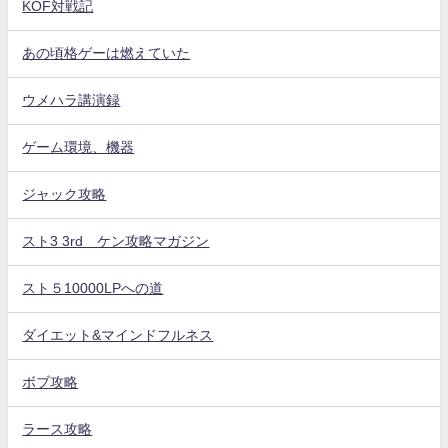
KOF対戦記
あの頃格ゲーは燃えていた
ウメハラ講演録
ゲーム環境、機器
ジャック攻略
スト3 3rd ケン攻略マガジン
スト５10000LPへの道
ダイエット&マインドフルネス
ボブ攻略
ラース攻略