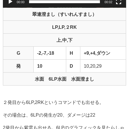
00:00
00:02
翠連澄まし（すいれんすまし）
LP,LP,２RK
上,中,下
G
-2,-7,-18
H
+9,+4,ダウン
発
10
D
10,20,29
水面 6LP水面 水面澄まし
２発目から6LP,2RKというコマンドでも出せる。
その場合は、6LPの発生が20、ダメージは22
2発目から紫雲も出せる。6LPのグラフィックを見たらしゃ