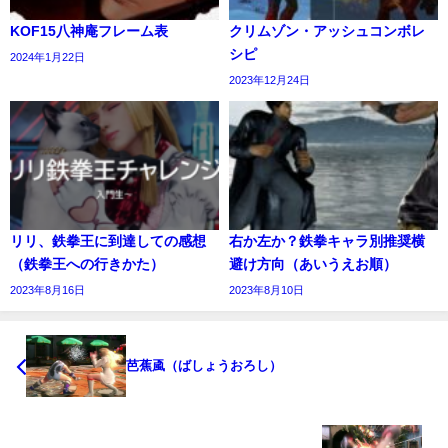
KOF15八神庵フレーム表
クリムゾン・アッシュコンボレ
シピ
2024年1月22日
2023年12月24日
リリ、鉄拳王に到達しての感想
右か左か？鉄拳キャラ別推奨横
（鉄拳王への行きかた）
避け方向（あいうえお順）
2023年8月16日
2023年8月10日
芭蕉颪（ばしょうおろし）