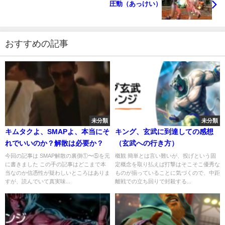
圧勁（あっけい）
おすすめの記事
未分類
未分類
キムタクよ、SMAPよ、本当にそ
キング、玄武に到達しての感想
れでいいのか？解散は必要か？
（玄武への行き方）
今回の記事は SMAP解散の裏側①〜⑤を元
概観 簡単とは言い難いが、投げという固
に書きました この手の記事はどこまで本
定概念を取り払えば打撃はそこそこ優秀な
当なのか信憑性が疑わしいところはありま
ものが揃っていることに気づくので、中距
すが、読んでいて真実味...
離戦での立ち回りで封殺する...