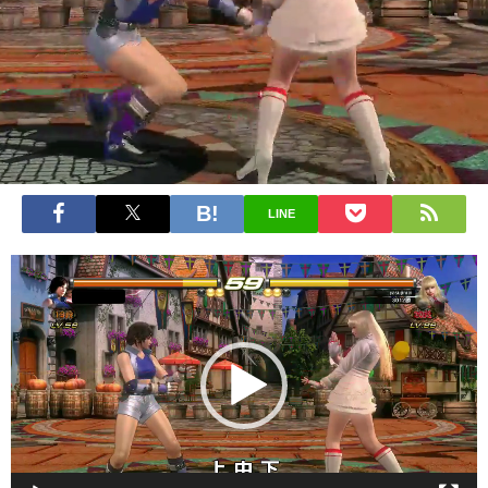
LINE
動
画
プ
レ
ー
ヤ
ー