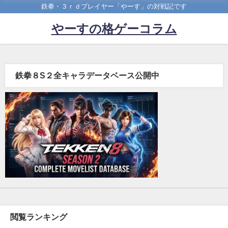
鉄拳・３ｒｄプレイヤー「やーす」の対戦記です
やーすの格ゲーコラム
鉄拳８S２全キャラデータベース公開中
閲覧ランキング