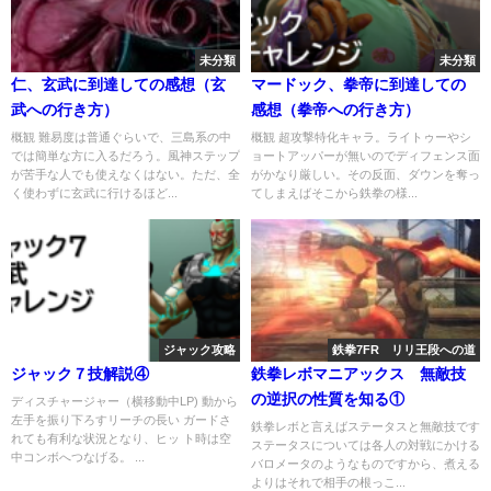
未分類
未分類
仁、玄武に到達しての感想（玄
マードック、拳帝に到達しての
武への行き方）
感想（拳帝への行き方）
概観 難易度は普通ぐらいで、三島系の中
概観 超攻撃特化キャラ。ライトゥーやシ
では簡単な方に入るだろう。風神ステップ
ョートアッパーが無いのでディフェンス面
が苦手な人でも使えなくはない。ただ、全
がかなり厳しい。その反面、ダウンを奪っ
く使わずに玄武に行けるほど...
てしまえばそこから鉄拳の様...
ジャック攻略
鉄拳7FR リリ王段への道
ジャック７技解説④
鉄拳レボマニアックス 無敵技
の逆択の性質を知る①
ディスチャージャー（横移動中LP) 動から
左手を振り下ろすリーチの長い ガードさ
鉄拳レボと言えばステータスと無敵技です
れても有利な状況となり、ヒッ ト時は空
ステータスについては各人の対戦にかける
中コンボへつなげる。 ...
バロメータのようなものですから、煮える
よりはそれで相手の根っこ...