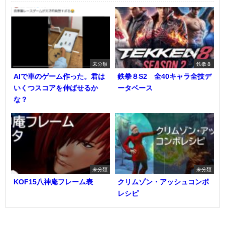
未分類
鉄拳８
AIで車のゲーム作った。君は
鉄拳８S2 全40キャラ全技デ
いくつスコアを伸ばせるか
ータベース
な？
未分類
未分類
KOF15八神庵フレーム表
クリムゾン・アッシュコンボ
レシピ