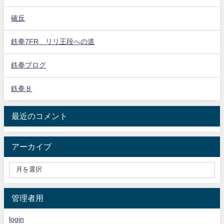
確反
鉄拳7FR リリ王段への道
鉄拳ブログ
鉄拳８
最近のコメント
アーカイブ
管理者用
login