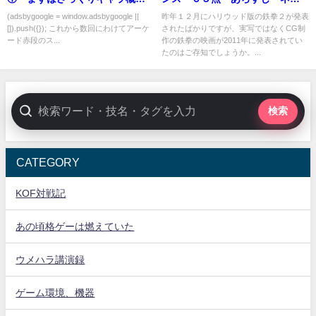
観」編
バレ 感想
(adsbygoogle = window.adsbygoogle ||
昨年１２月にハリウッド版の鉄拳２が発表
[]).push({}); これから数回にわけてアーケ
されたばかりですが、実写ではなくCG制
ード赤段のス...
作の鉄拳の映画が2011年に発表されてい
たのはご存知でしょうか。...
検索
CATEGORY
KOF対戦記
あの頃格ゲーは燃えていた
ウメハラ講演録
ゲーム環境、機器