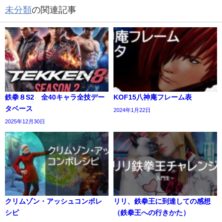
未分類
の関連記事
鉄拳８S2 全40キャラ全技デー
KOF15八神庵フレーム表
タベース
2024年1月22日
2025年12月30日
クリムゾン・アッシュコンボレ
リリ、鉄拳王に到達しての感想
シピ
（鉄拳王への行きかた）