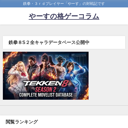
鉄拳・３ｒｄプレイヤー「やーす」の対戦記です
やーすの格ゲーコラム
鉄拳８S２全キャラデータベース公開中
閲覧ランキング