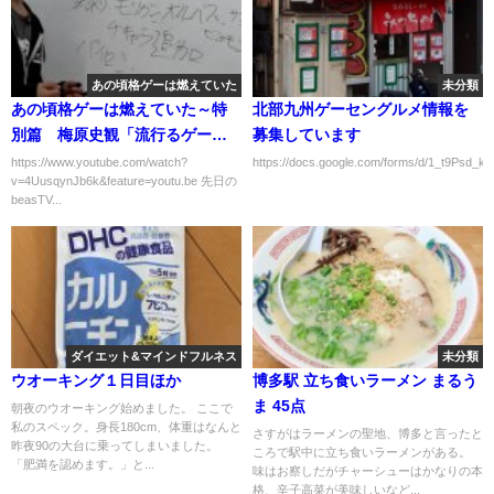
あの頃格ゲーは燃えていた
未分類
あの頃格ゲーは燃えていた～特
北部九州ゲーセングルメ情報を
別篇 梅原史観「流行るゲー
募集しています
ム」
https://www.youtube.com/watch?
https://docs.google.com/forms/d/1_t9Psd_
v=4UusqynJb6k&feature=youtu.be 先日の
beasTV...
ダイエット&マインドフルネス
未分類
ウオーキング１日目ほか
博多駅 立ち食いラーメン まるう
ま 45点
朝夜のウオーキング始めました。 ここで
私のスペック。身長180cm、体重はなんと
さすがはラーメンの聖地、博多と言ったと
昨夜90の大台に乗ってしまいました。
ころで駅中に立ち食いラーメンがある。
「肥満を認めます。」と...
味はお察しだがチャーシューはかなりの本
格、辛子高菜が美味しいなど...