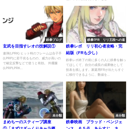
鉄拳ブログ
鉄拳7FR リリ王段への道
玄武を目指すレオの技解説①
鉄拳レボ リリ初心者攻略・完
結版（FRも少し）
連弾(LPRK) ヒット時のフレームは合子手
(LPRP)に若干劣るものの、威力が高いの
鉄拳レボ終了の前に多くの人に鉄拳を触っ
で確定反撃などで使うと有効。 外擺腿
てほしくて、自分の成長の成果物として
(LPRPLPRK...
技表を残します。家庭用FRが出たらすぐ
に移行できるように、数値を...
未分類
未分類
まめちーのスティーブ講座
鉄拳映画 ブラッド・ベンジェ
①「まずはざっくりキャラ概
ンス ６５点 あらすじ ネタ