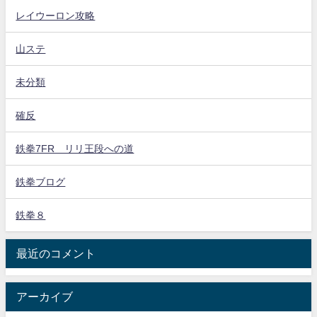
レイウーロン攻略
山ステ
未分類
確反
鉄拳7FR リリ王段への道
鉄拳ブログ
鉄拳８
最近のコメント
アーカイブ