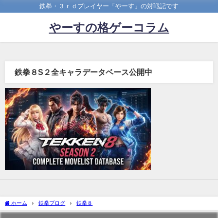
鉄拳・３ｒｄプレイヤー「やーす」の対戦記です
やーすの格ゲーコラム
鉄拳８S２全キャラデータベース公開中
ホーム
鉄拳ブログ
鉄拳８