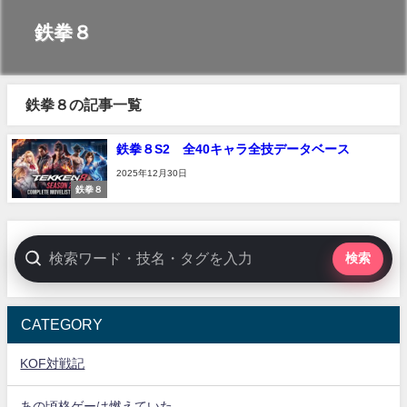
鉄拳８
鉄拳８の記事一覧
鉄拳８S2 全40キャラ全技データベース
2025年12月30日
鉄拳８
検索
CATEGORY
KOF対戦記
あの頃格ゲーは燃えていた