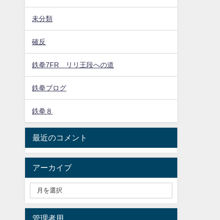
未分類
確反
鉄拳7FR リリ王段への道
鉄拳ブログ
鉄拳８
最近のコメント
アーカイブ
管理者用