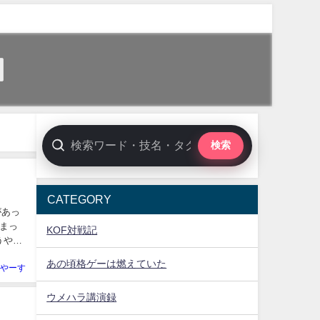
検索
CATEGORY
があっ
まっ
KOF対戦記
うやく
あの頃格ゲーは燃えていた
やーす
ウメハラ講演録