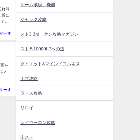
ゲーム環境、機器
切れ味
て僕に
ジャック攻略
ステの
やーす
スト3 3rd ケン攻略マガジン
スト５10000LPへの道
ダイエット&マインドフルネス
の動画を
らはノ
ボブ攻略
やーす
ラース攻略
リロイ
レイウーロン攻略
山ステ