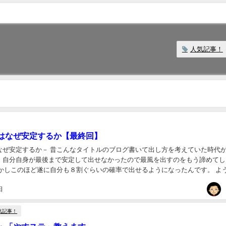
人気記事！
はなぜ安定するか【最終回】
なぜ安定するか－ 昔こんなタイトルのブログ書いて出し方を考えていた時代
、自分自身が最後まで安定して出せなかったので最風を出すのをもう諦めてし
しかしこのほど遂に自分も８割ぐらいの確率で出せるようになったんです。 よ
まとめ、つまり最速風神拳を出すためのコツが...
日
気記事！