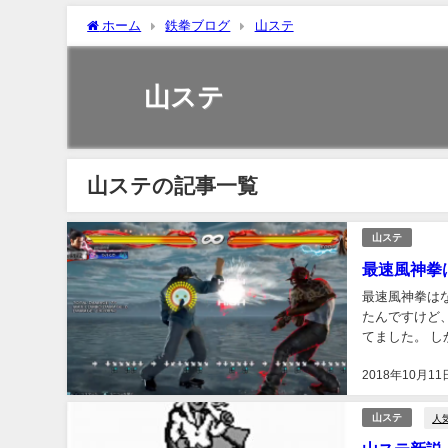
ホーム
鉄拳ブログ
山ステ
山ステ
山ステの記事一覧
山ステ
最速風神拳
最速風神拳は
たんですけど
てました。 
このシリーズの
2018年10月11
人
山ステ