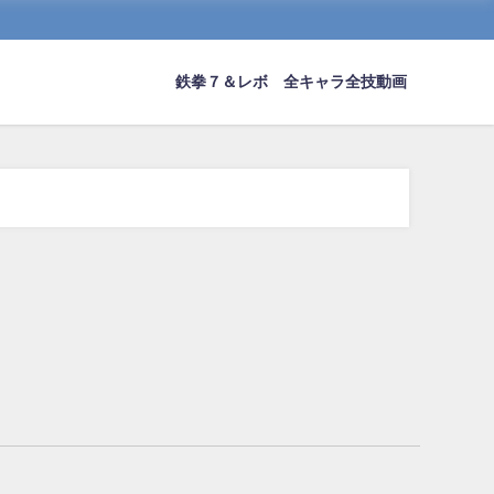
鉄拳７＆レボ 全キャラ全技動画