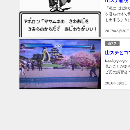
山ステ新説
「私には比類
を君らの体で
も出来るよう
原理話はこのサ
2017年6月30日
山ステ
山ステとコ
(adsbygoogl
見たことがある人も多
ビ氏の講習会 http
2016年3月2日