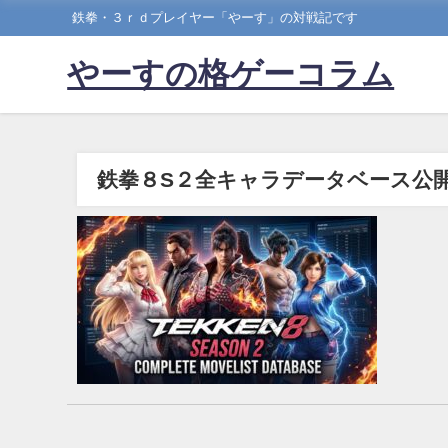
鉄拳・３ｒｄプレイヤー「やーす」の対戦記です
やーすの格ゲーコラム
鉄拳８S２全キャラデータベース公