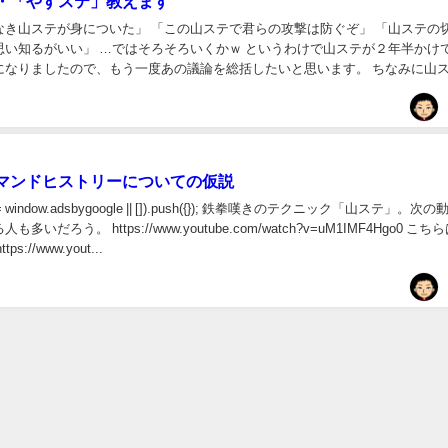
・「やすステ」教えます
なき山ステが身についた」 「この山ステで君らの攻撃は防ぐぞ」 「山ステの
思い知るがいい」 …ではそろそろいくかｗ というわけで山ステが２年半かけ
になりましたので、もう一度あの議論を総括したいと思います。 ちなみに山
イトでの一番アクセスがあるエントリーで...
マンドヒストリーについての仮説
e = window.adsbygoogle || []).push({}); 鉄拳嘆きのテクニック「山ステ」。次
いだろう。 https://www.youtube.com/watch?v=uM1IMF4Hgo0 こち
s://www.yout...