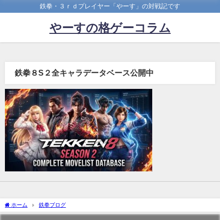
鉄拳・３ｒｄプレイヤー「やーす」の対戦記です
やーすの格ゲーコラム
鉄拳８S２全キャラデータベース公開中
ホーム
鉄拳ブログ