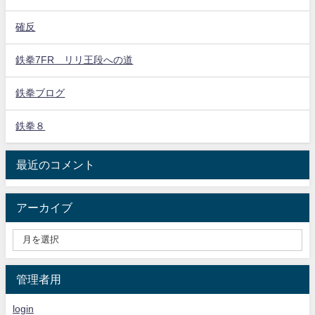
確反
鉄拳7FR リリ王段への道
鉄拳ブログ
鉄拳８
最近のコメント
アーカイブ
管理者用
login