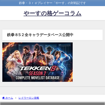
鉄拳・３ｒｄプレイヤー「やーす」の対戦記です
やーすの格ゲーコラム
鉄拳８S２全キャラデータベース公開中
ホーム
レイウーロン攻略