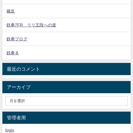
確反
鉄拳7FR リリ王段への道
鉄拳ブログ
鉄拳８
最近のコメント
アーカイブ
管理者用
login