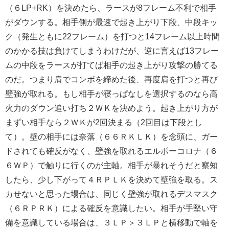
（６LP+RK）を決めたら、ラースが8フレーム不利で相手
がダウンする。相手側が最速で起き上がり下段、中段キッ
ク（発生ともに22フレーム）を打つと14フレーム以上時間
のかかる技は負けてしまうわけだが、逆に言えば13フレー
ムの中段をラースが打てば相手の起き上がり攻撃の勝てる
のだ。つまり肩でコンボを締めた後、再度肩を打つと再び
壁強が取れる。もし相手が寝っぱなしを選択するのなら高
火力のダウン追い打ち２ＷＫを決めよう。起き上がり方が
まずい相手なら２ＷＫが2回決まる（2回目は下段とし
て）。壁の相手には奈落（６６ＲＫＬＫ）を念頭に、ガー
ドされても確反がなく、壁強を取れるエルボーコロナ（６
６ＷＰ）で触りに行くのが主軸。相手が暴れそうだと察知
したら、少し下がって４ＲＰＬＫを決めて壁強を取る。ス
カせないと思った場合は、同じく壁強が取れるデスマスク
（６ＲＰＲＫ）による確反を意識したい。相手が手堅い守
備を意識している場合は、３ＬＰ＞３ＬＰと横移動で軸を