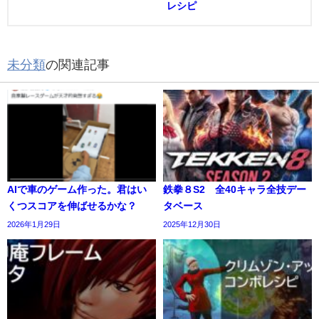
レシピ
未分類
の関連記事
AIで車のゲーム作った。君はい
鉄拳８S2 全40キャラ全技デー
くつスコアを伸ばせるかな？
タベース
2026年1月29日
2025年12月30日