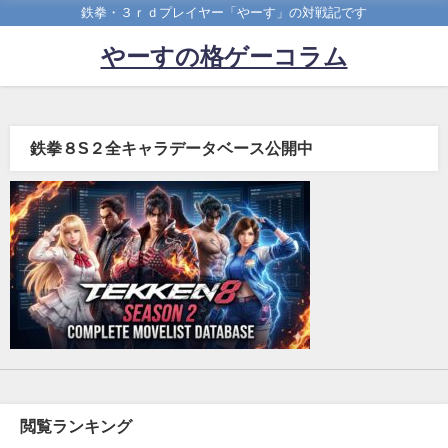
鉄拳・３ｒｄプレイヤー「やーす」の対戦記です
やーすの格ゲーコラム
鉄拳８S２全キャラデータベース公開中
閲覧ランキング