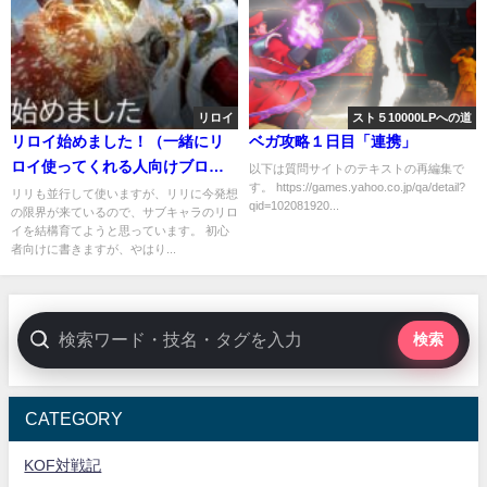
リロイ
スト５10000LPへの道
リロイ始めました！（一緒にリ
ベガ攻略１日目「連携」
ロイ使ってくれる人向けブロ
以下は質問サイトのテキストの再編集で
す。 https://games.yahoo.co.jp/qa/detail?
グ）
リリも並行して使いますが、リリに今発想
qid=102081920...
の限界が来ているので、サブキャラのリロ
イを結構育てようと思っています。 初心
者向けに書きますが、やはり...
検索
CATEGORY
KOF対戦記