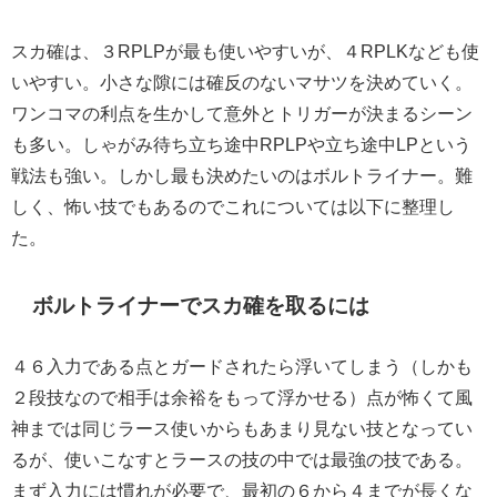
スカ確は、３RPLPが最も使いやすいが、４RPLKなども使
いやすい。小さな隙には確反のないマサツを決めていく。
ワンコマの利点を生かして意外とトリガーが決まるシーン
も多い。しゃがみ待ち立ち途中RPLPや立ち途中LPという
戦法も強い。しかし最も決めたいのはボルトライナー。難
しく、怖い技でもあるのでこれについては以下に整理し
た。
ボルトライナーでスカ確を取るには
４６入力である点とガードされたら浮いてしまう（しかも
２段技なので相手は余裕をもって浮かせる）点が怖くて風
神までは同じラース使いからもあまり見ない技となってい
るが、使いこなすとラースの技の中では最強の技である。
まず入力には慣れが必要で、最初の６から４までが長くな