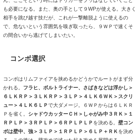
ん、ここぞという時にはトリガーをブッぱなしていくこと
も必要になる。また、奥の手として９WPが使える。大きく
相手を跳び越す技だが、これが一撃離脱ように使えるの
で、危ないという雰囲気を嗅ぎ取ったら、９ＷＰで速くそ
の間合いから逃げてしまいたい。
コンボ選択
コンボはリムファイアを挟めるかどうかでルートがまず分
かれる。
フラヒ、ボルトライナー、さばきなどは浮かし＞
６ＬＫＲＰ＞３ＬＫＲＰ＞３ＬＰ＞４ＬＫ６ＷＫ＞スクリ
ュー＞４ＬＫ６ＬＰ
で大ダメージ。６ＷＰからは６ＬＫＲ
Ｐを省く。
シャドウカッターＣＨ＞しゃがみ中３ＲＫ＞１
ＲＰＬＰ＞３ＲＰＬＰ＞６ＲＰＬＰＬＰ
を決める。
壁コン
ボは壁中、強＞３ＬＰ＞１ＲＰＬＰ＞６ＬＰ＋ＲＫ
を決め
る。この後は、壁攻めで述べた起き攻めを展開する。