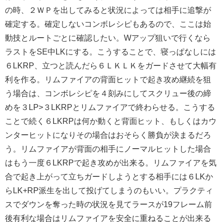
の時、２ＷＰを出してみると状況によっては相手に追撃が
確定する。確定しないコンボレシピもあるので、ここは始
動技とルートごとに確認したい。Wアップ狙いで行くなら
ラストをSE中LKにする。こうすることで、寝っぱなしには
６LKRP、立つと読んだら６ＬＫＬＫをガードさせて大幅有
利を作る。リムファイアの背面ヒットで起き攻め継続を狙
う場合は、コンボレシピを４刻みにしてスクリュー後の締
めを３LP>３LKRPとリムファイアで終わらせる。こうする
ことで続く６LKRPは何か動くと背面ヒット、もしくはカウ
ンターヒットになりその場合はおそらく勝負が決まるだろ
う。リムファイアが背面の相手にノーマルヒットした場合
はもう一度６LKRPで起き攻めが出来る。リムファイアを気
合で起き上がって立ちガードしようとする相手には６LKか
らLK+RP派生を出して投げてしまうのもいい。プラクティ
スでダウンを奪った時の状況を見てラースが19フレーム前
後有利な場合はリムファイアを安全に重ねることが出来る