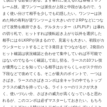
て脱出する必要がある。まず暴れに使えるのは各種１０フ
レーム技。逆ワンツーは派生が上段と中段があるので、う
まく使い分けて相手を少しでも幻惑したい。ワンツーは決
めた時の有利が逆ワンツーより大きいので２RPなどにつな
げて攻勢を維持できる。デルタカッター（LPLPLP）は暴れ
の切り札で、ヒットすれば後転起き上がり以外を選択した
相手には６LKRPが決まるので、見返りも大きい。初段がカ
ウンターヒットすることで３発目までつながるが、2発目の
ヒット確認は状況確認と合わせて集中していれば不可能で
はないのでなるべく確認して出し切る。ラースの10フレ技
が優秀なことを知っている相手はおそらくしゃがステ付の
下段などで攻めてくる。そこが最大のポイントで、一つは
さばき。ラースのさばきコンボは全キャラの中でもトップ
クラスの威力を持っている。ライトゥーのリスクが大き
く、使いづらい分、さばきの威力が高くなっていると思わ
れるが、このコンボは必ずマスターしておきたい。もちろ