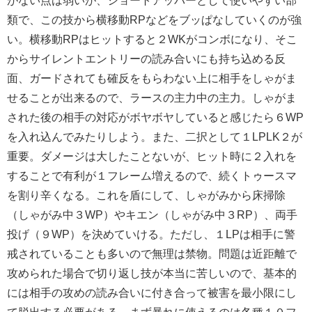
がない点は弱いが、ショートアッパーとして使いやすい部
類で、この技から横移動RPなどをブッぱなしていくのが強
い。横移動RPはヒットすると２WKがコンボになり、そこ
からサイレントエントリーの読み合いにも持ち込める反
面、ガードされても確反をもらわない上に相手をしゃがま
せることが出来るので、ラースの主力中の主力。しゃがま
された後の相手の対応がボヤボヤしていると感じたら６WP
を入れ込んでみたりしよう。また、二択として１LPLK２が
重要。ダメージは大したことないが、ヒット時に２入れを
することで有利が１フレーム増えるので、続くトゥースマ
を割り辛くなる。これを盾にして、しゃがみから床掃除
（しゃがみ中３WP）やキエン（しゃがみ中３RP）、両手
投げ（９WP）を決めていける。ただし、１LPは相手に警
戒されていることも多いので無理は禁物。問題は近距離で
攻められた場合で切り返し技が本当に苦しいので、基本的
には相手の攻めの読み合いに付き合って被害を最小限にし