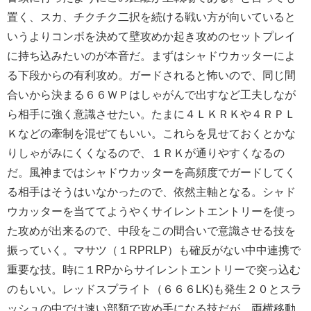
置く、スカ、チクチク二択を続ける戦い方が向いていると
いうよりコンボを決めて壁攻めか起き攻めのセットプレイ
に持ち込みたいのが本音だ。まずはシャドウカッターによ
る下段からの有利攻め。ガードされると怖いので、同じ間
合いから決まる６６ＷＰはしゃがんで出すなど工夫しなが
ら相手に強く意識させたい。たまに４ＬＫＲＫや４ＲＰＬ
Ｋなどの牽制を混ぜてもいい。これらを見せておくとかな
りしゃがみにくくなるので、１ＲＫが通りやすくなるの
だ。風神まではシャドウカッターを高頻度でガードしてく
る相手はそうはいなかったので、依然主軸となる。シャド
ウカッターを当ててようやくサイレントエントリーを使っ
た攻めが出来るので、中段をこの間合いで意識させる技を
振っていく。マサツ（１RPRLP）も確反がない中中連携で
重要な技。時に１RPからサイレントエントリーで突っ込む
のもいい。レッドスプライト（６６６LK)も発生２０とスラ
ッシュの中では速い部類で攻め手になる技だが、両横移動