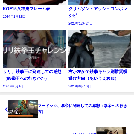
KOF15八神庵フレーム表
クリムゾン・アッシュコンボレ
シピ
2024年1月22日
2023年12月24日
リリ、鉄拳王に到達しての感想
右か左か？鉄拳キャラ別推奨横
（鉄拳王への行きかた）
避け方向（あいうえお順）
2023年8月16日
2023年8月10日
マードック、拳帝に到達しての感想（拳帝への行き
方）