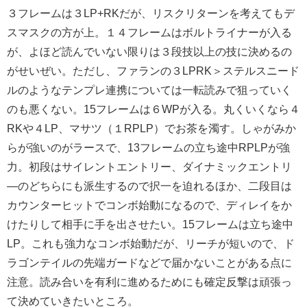
３フレームは３LP+RKだが、リスクリターンを考えてもデ
スマスクの方が上。１４フレームはボルトライナーが入る
が、よほど読んでいない限りは３段技以上の技に決めるの
がせいぜい。ただし、ファランの３LPRK＞ステルスニード
ルのようなテンプレ連携については一転読みで狙っていく
のも悪くない。15フレームは６WPが入る。丸くいくなら４
RKや４LP、マサツ（１RPLP）でお茶を濁す。しゃがみか
らが強いのがラースで、13フレームの立ち途中RPLPが強
力。初段はサイレントエントリー、ダイナミックエントリ
―のどちらにも派生するので択一を迫れるほか、二段目は
カウンターヒットでコンボ始動になるので、ディレイをか
けたりして相手に手を出させたい。15フレームは立ち途中
LP。これも強力なコンボ始動だが、リーチが短いので、ド
ラゴンテイルの先端ガードなどで届かないことがある点に
注意。読み合いを有利に進めるためにも確定反撃は頑張っ
て決めていきたいところ。