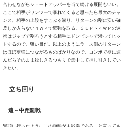
合わせながらショートアッパーを当て続ける展開もいい。
ここで相手がワンツーで暴れてくると思ったら最大のチャ
ンス。相手の上段をすこぶる潜り、リターンの割に安い確
反しか入らない４ＷＰで壁強を取る。３ＬＰ＞４ＷＰの連
携はジャブで割ろうとする相手にドンピシャで潜ってヒッ
トするので、狙い目だ。以上のようにラース側のリタ―ン
はほぼ壁強につながるものばかりなので、コンボで壁に運
んだらそのまま殺しきるつもりで集中して押し引きしてい
きたい。
立ち回り
遠～中距離戦
冒頭に行ったようにこの距離が主戦場である。と言っても