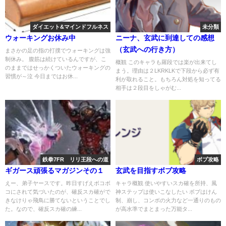
ダイエット&マインドフルネス
未分類
ウォーキングお休み中
ニーナ、玄武に到達しての感想
（玄武への行き方）
まさかの足の指の打撲でウォーキングは強
制休み。 腹筋は続けているんですが、こ
概観 このキャラも羅段では楽が出来てし
のままではせっかくついたウォーキングの
まう。理由は２LKRKLKで下段から必ず有
習慣が～泣 今日まではお休...
利が取れること。もちろん対処を知ってる
相手は２段目をしゃがむ...
鉄拳7FR リリ王段への道
ボブ攻略
ギガース頑張るマガジンその１
玄武を目指すボブ攻略
えー、弟子ヤースです。昨日すげえボコボ
キャラ概観 使いやすいスカ確を所持、風
コにされて気づいたのが、確反スカ確がで
神ステップは使いこなしたい ボブはけん
きなけりゃ飛鳥に勝てないということでし
制、崩し、コンボの火力など一通りのもの
た。なので、確反スカ確の練...
が高水準でまとまった万能タ...