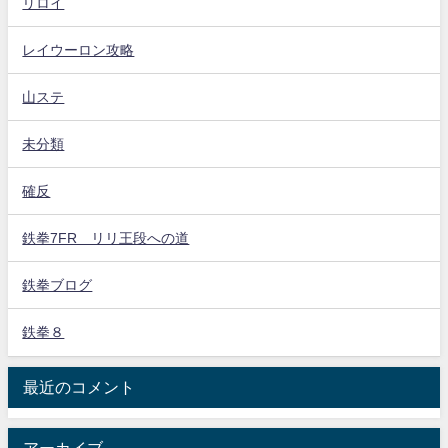
リロイ
レイウーロン攻略
山ステ
未分類
確反
鉄拳7FR リリ王段への道
鉄拳ブログ
鉄拳８
最近のコメント
アーカイブ