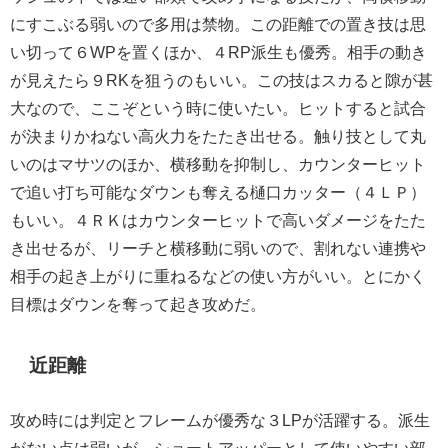
にすこぶる弱いので多用は禁物。この距離での置き技は思
い切って６WPを置くほか、４RP派生も優秀。相手の動き
が見えたら９RKを狙うのもいい。この技はスカると隙が甚
大なので、ここぞという時に使いたい。ヒットすると試合
が決まりかねない高火力をたたき出せる。触り技として丸
いのはマサツのほか、横移動を抑制し、カウンターヒット
で追い打ち可能なダウンも奪える樋口カッター（４ＬＰ）
もいい。４ＲＫはカウンターヒットで高いダメージをたた
き出せるが、リーチと横移動に弱いので、割れない連携や
相手の起き上がりに重ねるなどの使い方がいい。とにかく
目標はダウンを奪って起き攻めだ。
近距離
攻め時には判定とフレームが優秀な３LPが活躍する。派生