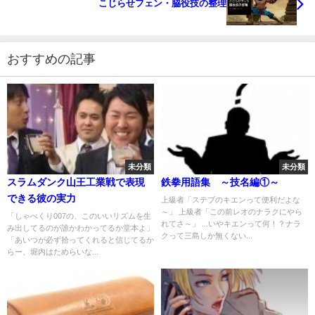
こじらせフェン・脇役技の整理
おすすめの記事
未分類
未分類
スラムダンク山王工業戦で表現
鉄拳用語集 ～技名編①～
できる彼の実力
上級者「ステブのキエンって便利だよな
～」 上級者「この前レオのナラクにやら
「しゃべくり007の、このいいリズムを生
れてさ～」 ...いやキエンって何！？ナラ
み出してるのが誰かわかってるか堂本よ」
クって三島しか無くない...
「あいつが必ず拾ってくれると信じてるか
らー、堀内はためらいな...