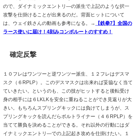
ので、ダイナミックエントリ―の派生で上記のような択一
攻撃を仕掛けることが出来るのだ。背面ヒットについて
は、ウェイ鉄さんの動画も参考になる。→
【鉄拳7】全国の
ラース使いに届け！4刻みコンボルートのすすめ！
確定反撃
１０フレはワンツーと逆ワンツー派生、１２フレはデスマ
スク（６RPLP）。このデスマスクは出来れば妥協なく当て
ていきたい。というのも、この技がヒットすると後転受け
身の相手には６LKLKを安全に重ねることができ見返りが大
きい。もちろんスプリングキックには負けてしまうが、ス
プリングキックを読んだらボルトライナー（４６RPLP）を
当てて勝負を決めることができる。それ以外の行動にはダ
イナミックエントリ―での上記起き攻めを仕掛けたい。１