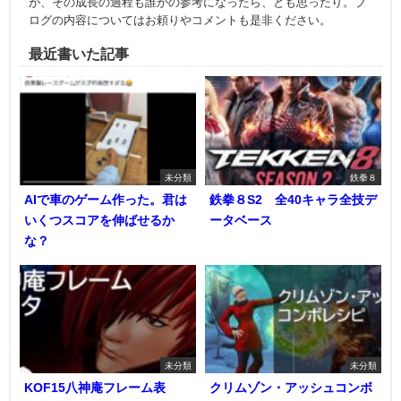
が、その成長の過程も誰かの参考になったら、とも思ったり。ブ
ログの内容についてはお頼りやコメントも是非ください。
最近書いた記事
未分類
鉄拳８
AIで車のゲーム作った。君は
鉄拳８S2 全40キャラ全技デ
いくつスコアを伸ばせるか
ータベース
な？
未分類
未分類
KOF15八神庵フレーム表
クリムゾン・アッシュコンボ