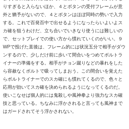
りすぎると入らないほか、４とボタンの受付フレームが意
外と猶予がないので、４とボタンはほぼ同時の勢いで入力
する。これで百発百中で出せるようになったらいよいよス
カ確を狙うわけだ、立ち合いでいきなり使うには難しいの
で、セットプレイでの使い方から慣れていくのがいい。９
WPで投げた直後は、フレーム的には状況五分で相手がダウ
ンするので、少しだけ前に歩いて間合いをつめてボルトラ
イナーの準備をする。相手がチョン蹴りなどの暴れをした
ら容赦なくボルトで吸ってしまおう。この間合いを覚えた
らボルトライナーでのスカ確にも慣れてくるので、色々と
応用が効いてスカ確を決められるようになってくるのだ。
使いこなせば個人的には鬼殺しや風神拳より強力なスカ確
技と思っている。ちなみに浮かされると言っても風神まで
はガードされてそう浮かされない。