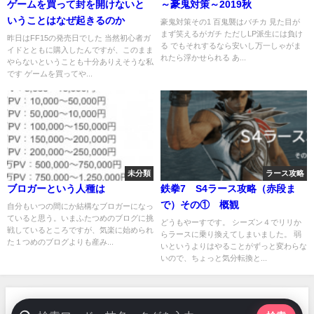
ゲームを買って封を開けないと
～豪鬼対策～2019秋
いうことはなぜ起きるのか
豪鬼対策その1 百鬼襲はバチカ 見た目が
まず笑えるがガチ ただしLP派生には負け
昨日はFF15の発売日でした 当然初心者ガ
る でもそれするなら安いし万一しゃがま
イドとともに購入したんですが、このまま
れたら浮かせられる あ...
やらないということも十分ありえそうな私
です ゲームを買ってや...
未分類
ラース攻略
ブロガーという人種は
鉄拳7 S4ラース攻略（赤段ま
で）その① 概観
自分もいつの間にか結構なブロガーになっ
ていると思う。いまふたつめのブログに挑
どうもやーすです。 シーズン４でリリか
戦しているところですが、気楽に始められ
らラースに乗り換えてしまいました。 弱
た１つめのブログよりも産み...
いというよりはやることがずっと変わらな
いので、ちょっと気分転換と...