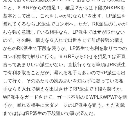
２と、６６RPからの猫足１。猫足２からは下段のRKRKを
基本として出し、これをしゃがむならLPを出す。LP派生を
暴れてくるならLK派生でコンボへ。ただ、RK派生のしゃが
むを強く意識している相手なら、LP派生では元が取れない
ので、その時、構えを６入れで出世させて
前虎後狼の構え
からのRK派生で下段を襲うか、LP派生で有利を取りつつの
コンボ始動で触りに行く。６６RPから出せる猫足１は正直
言ってあまりいい派生がない。直接行くなら筆頭はRK派生
で有利を取ることだが、暴れる相手も多いのでRP派生も出
して行く。そのあたりの読みあいを知らずに黙っている相
手なら６入れで構えを出世させてRP派生で下段を襲うか、
WP派生をガードさせて、ガード不能の６WPLKWPWPを狙
うか、暴れる相手に大ダメージのLP派生を狙う。ただ玄武
まではほぼRP派生の下段狙いで事が済んだ。