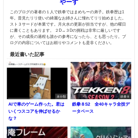
やーす
このブログの著者の１人で鉄拳ではまめちーの弟子。鉄拳歴は1
年。昔見たリリ使いの綺麗なお姉さんに憧れてリリ始めました。
スト３サードが本業です。月火水の更新が担当ですが、他の曜日
に書くこともあります。 ２D→３Dの挑戦は非常に厳しいです
が、その成長の過程も誰かの参考になったら、とも思ったり。ブ
ログの内容についてはお頼りやコメントも是非ください。
最近書いた記事
未分類
鉄拳８
AIで車のゲーム作った。君は
鉄拳８S2 全40キャラ全技デ
いくつスコアを伸ばせるか
ータベース
な？