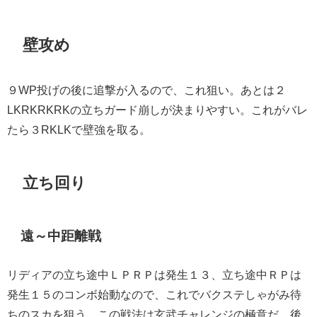
壁攻め
９WP投げの後に追撃が入るので、これ狙い。あとは２
LKRKRKRKの立ちガード崩しが決まりやすい。これがバレ
たら３RKLKで壁強を取る。
立ち回り
遠～中距離戦
リディアの立ち途中ＬＰＲＰは発生１３、立ち途中ＲＰは
発生１５のコンボ始動なので、これでバクステしゃがみ待
ちのスカを狙う。この戦法は玄武チャレンジの極意だ。後