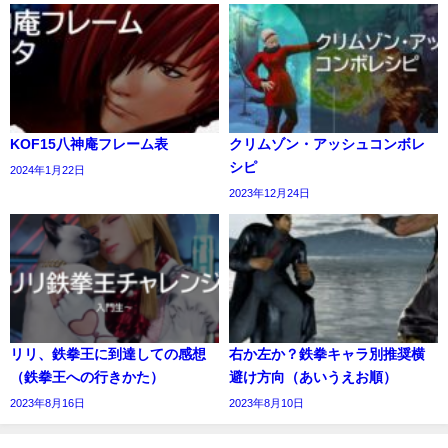
KOF15八神庵フレーム表
クリムゾン・アッシュコンボレ
シピ
2024年1月22日
2023年12月24日
リリ、鉄拳王に到達しての感想
右か左か？鉄拳キャラ別推奨横
（鉄拳王への行きかた）
避け方向（あいうえお順）
2023年8月16日
2023年8月10日