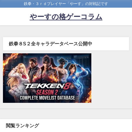
鉄拳・３ｒｄプレイヤー「やーす」の対戦記です
やーすの格ゲーコラム
鉄拳８S２全キャラデータベース公開中
閲覧ランキング