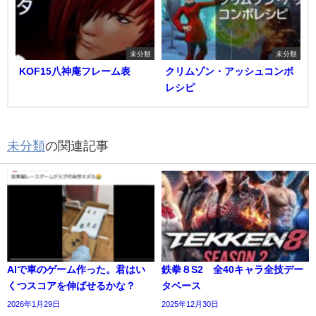
未分類
未分類
KOF15八神庵フレーム表
クリムゾン・アッシュコンボ
レシピ
未分類
の関連記事
AIで車のゲーム作った。君はい
鉄拳８S2 全40キャラ全技デー
くつスコアを伸ばせるかな？
タベース
2026年1月29日
2025年12月30日