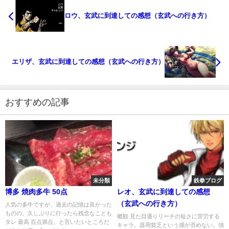
ロウ、玄武に到達しての感想（玄武への行き方）
エリザ、玄武に到達しての感想（玄武への行き方）
おすすめの記事
未分類
鉄拳ブログ
博多 焼肉多牛 50点
レオ、玄武に到達しての感想
（玄武への行き方）
人気の多牛ですが、過去の記憶は良かった
ものの、久しぶりに行ったら残念なことも
概観 見た目通りリーチの短さに苦労する
タレ 最高 百点満点、と言いたいところだ
キャラ。器用貧乏という感が否めない。強