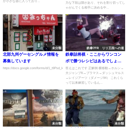
が小さな器に入っており...
力な下段は隙があり、それを割り切ってし
ゃがんでくる相手に決める中...
未分類
鉄拳7FR リリ王段への道
北部九州ゲーセングルメ情報を
鉄拳詰将棋・ここからワンコン
募集しています
ボで勝つレシピはあるでしょう
か？
https://docs.google.com/forms/d/1_t9Psd_klDzcJiSKR_arPFJhlYxQE9O40xqUx...
答えはこれです 正解例 横移動→ホルン→
大ジャンプK→ブラマス→ダッシュマルス
→レイジアーツ（ダメージ94） これくら
って以来練習しているん...
未分類
未分類