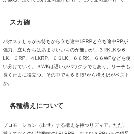
スカ確
バクステしゃがみ待ちから立ち途中LPRPと立ち途中RPが
強力。立ちからはあまりいいものが無いが、３RKLKや６
LK、３RP、４LKRP、６６LK、６６RK、６６WPなどを使
い分けていく。３WKは遅いがパワクラでもあり、リーチも
長くたまに役立つ。その中でも６６RPから構え択がベスト
か。
各種構えについて
プロモーション（出世）する構えを持つリディア。ただ、
覚えておくのは始動技のLPLPRP、および３RPからの猫足