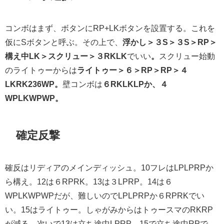
コンボはまず、ボタンにRP+LKボタンを設置する。これを
仮にSボタンと呼ぶ。その上で、
浮かし＞３S＞３S＞RP＞
構え中LK＞スクリュー＞３RKLK
でいい
。
スクリュー始動
のライトゥーからは
ライトゥー＞６＞RP＞RP＞４
LKRK236WP。
壁コンボは
６RKLKLPか、４
WPLKWPWP。
確定反撃
確反はリディアのメインディッシュ。10フレはLPLPRPか
ら構え。12は６RPRK。13は３LPRP。14は６
WPLKWPWPだが、難しいのでLPLPRPか６RPRKでい
い。15はライトゥー。しゃがみからはトゥースマのRKRP
が減る。次いで13は立ち途中LPRP、15で立ち途中RPで