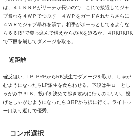
は、４ＬＫＲＰがリーチが長いので、これで接近してジャ
ブ暴れを４ＷＰでつぶす。４ＷＰをガードされたらさらに
４ＷＲでジャブ暴れを潰す。相手がボーっとしてるような
ら６６RPで突っ込んで構えからの択を迫るか、４RKRKRK
で下段を崩してダメージを取る。
近距離
確反狙い。LPLPRPからRK派生でダメージを取り、しゃが
むようになったらLP派生を食らわせる。下段は生ローとし
ゃがみ中３LK。投げを決めて起き攻めに行くのもいい。投
げをしゃがむようになったら３RPから択に行く。ライトゥ
ーは切り返しで優秀。
コンボ選択