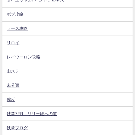
ダイエット&マインドフルネス
ボブ攻略
ラース攻略
リロイ
レイウーロン攻略
山ステ
未分類
確反
鉄拳7FR リリ王段への道
鉄拳ブログ