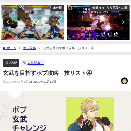
未分類
鉄拳7FR リリ王段への道
ホーム
ボブ攻略
玄武を目指すボブ攻略 技リスト④
ボブ攻略
人気記事！
玄武を目指すボブ攻略 技リスト④
2022年11月3日
2022年11月18日