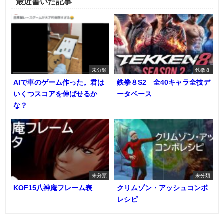
最近書いた記事
未分類
鉄拳８
AIで車のゲーム作った。君は
鉄拳８S2 全40キャラ全技デ
いくつスコアを伸ばせるか
ータベース
な？
未分類
未分類
KOF15八神庵フレーム表
クリムゾン・アッシュコンボ
レシピ