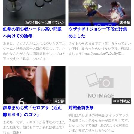
あの頃格ゲーは燃えていた
未分類
鉄拳の初心者ハードル高い問題
ウザすぎ！ジョシー下段だけ集
へ向けての論考
めました
ある日、ノビさんがふとつぶやいたスマホ
タイトルそのままです（笑）食らってもい
ゲームと鉄拳の若手人口の差について、た
い下段、食らったらいけない下段、確認し
ぬかなさんがさらに問題提起をし、プロと
ましょう https://youtu.be/Tz0sJfyfZ...
アマ交えた「鉄拳、ひいては...
未分類
KOF対戦記
鉄拳まめち式「ゼロアサ（近距
対戦会前夜祭
離６６６）のコツ」
明日は久しぶりの対戦会 クイックマック
ス連携にもうそろそろ手が届きそうです。
まめちーです。テキストが苦手なのでまた
しかしパッドで屈B→屈Cのような発動コ
また動画で。他にもコツがあれば教えてく
ンボが安定させられるかどう...
れぇ（血涙）