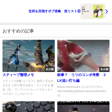
玄武を目指すボブ攻略 技リスト⑤
おすすめの記事
未分類
未分類
スティーブ整理メモ
鉄拳７ リリのコンボ考察 ２
LK追い打ち編
スティーブ攻略 コンセプト 相手に手を出
させる ２択で体力を削り、リードする 確
tekken-taronosuke さんのブログから
反（豆） ワンワンツーヒットでダッキン
http://ameblo.jp/tekken-taronosuke/entry-
グガゼル（しゃがパンで...
12...