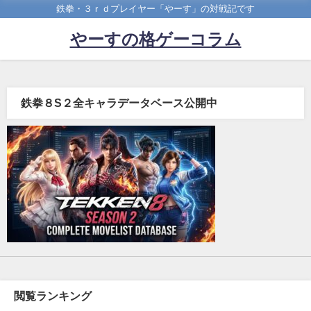
鉄拳・３ｒｄプレイヤー「やーす」の対戦記です
やーすの格ゲーコラム
鉄拳８S２全キャラデータベース公開中
閲覧ランキング