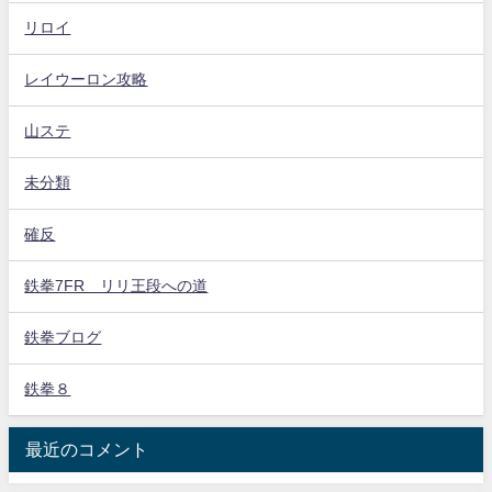
リロイ
レイウーロン攻略
山ステ
未分類
確反
鉄拳7FR リリ王段への道
鉄拳ブログ
鉄拳８
最近のコメント