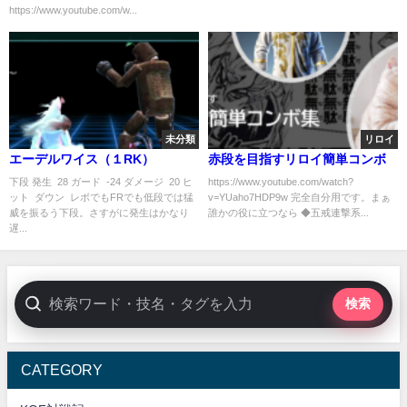
https://www.youtube.com/w...
未分類
リロイ
エーデルワイス（１RK）
赤段を目指すリロイ簡単コンボ
下段 発生 28 ガード -24 ダメージ 20 ヒ
https://www.youtube.com/watch?
ット ダウン レボでもFRでも低段では猛
v=YUaho7HDP9w 完全自分用です。まぁ
威を振るう下段。さすがに発生はかなり
誰かの役に立つなら ◆五戒連撃系...
遅...
検索
CATEGORY