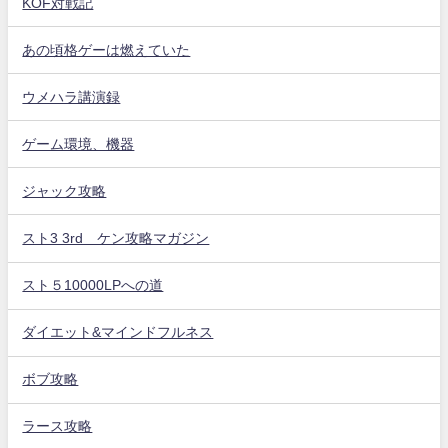
KOF対戦記
あの頃格ゲーは燃えていた
ウメハラ講演録
ゲーム環境、機器
ジャック攻略
スト3 3rd ケン攻略マガジン
スト５10000LPへの道
ダイエット&マインドフルネス
ボブ攻略
ラース攻略