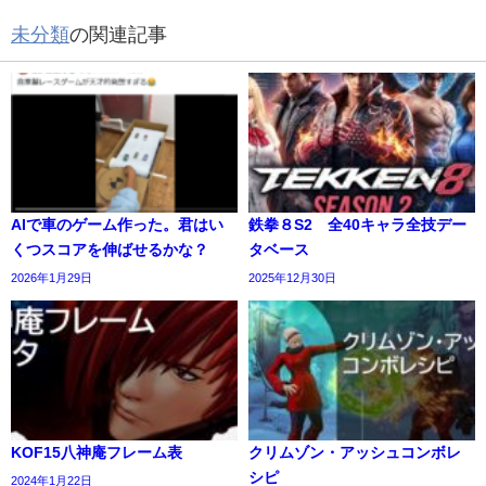
未分類
の関連記事
AIで車のゲーム作った。君はい
鉄拳８S2 全40キャラ全技デー
くつスコアを伸ばせるかな？
タベース
2026年1月29日
2025年12月30日
KOF15八神庵フレーム表
クリムゾン・アッシュコンボレ
シピ
2024年1月22日