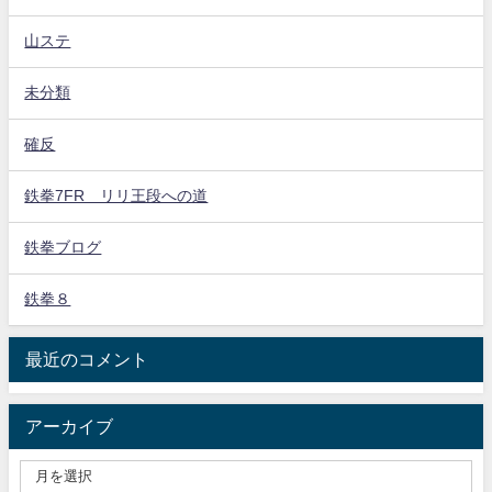
山ステ
未分類
確反
鉄拳7FR リリ王段への道
鉄拳ブログ
鉄拳８
最近のコメント
アーカイブ