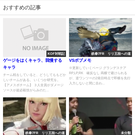
おすすめの記事
KOF対戦記
鉄拳7FR リリ王段への道
ゲージをはくキャラ、我慢する
VSボブメモ
キャラ
※更新していくページ グランデステア
RP,LP,RK 確反なし 両横で避けられる
チーム戦をしていると、どうしてももどか
が、逆ワンツーの2発目時点で即横を先行
しいチームがある。 いくつか研究を。
入力しないと間に合わ...
【アメスポチーム】 ３人全員がダメージ
ソースが超必殺技がらみのた...
鉄拳7FR リリ王段への道
未分類