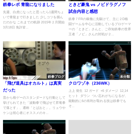
鉄拳レボ 青龍になりました
ときど豪鬼 vs ノビドラグノフ
試合内容と感想
先週、白虎になったと思ったら1週間ちょ
いで青龍まで行きました 少しコツを掴ん
鉄拳７FRの稼働に先駆けて、主に２D格
だのかな これまでの軌跡 2015年２月開始
闘ゲームを中心に活動しているプロゲーマ
3月18日 免許皆...
ーの「ときど」さんと、ご存知鉄拳の世界
王者「ノビ」さんの対戦が２...
鉄拳ブログ
未分類
「飛び道具はオカルト」は真実
クロワゾネ（236WK）
だった
上上 発生 12 ガード +6 ダメージ 12,14
ヒット ダウン つい忘れがちになるが、
昔から格ゲーのスタンダードな行動として
能動的に6の有利が取れる技は鉄拳でも
挙げられてきた「波動拳で飛ばせて昇竜拳
そ...
で落とす」、通称「とばおと」。リュウや
ケンは初心者にオススメのキ...