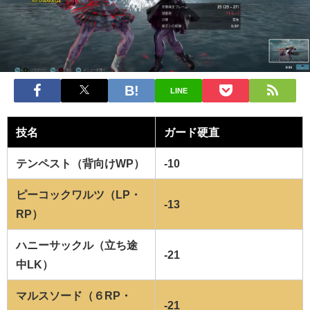
LINE
技名
ガード硬直
テンペスト（背向けWP）
-10
ピーコックワルツ（LP・
-13
RP）
ハニーサックル（立ち途
-21
中LK）
マルスソード（６RP・
-21