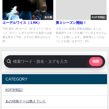
未分類
KOF対戦記
エーデルワイス（１RK）
第２シーズン開始！
下段 発生 28 ガード -24 ダメージ 20 ヒ
４年ぶりに後輩と対戦を開始しました。
ット ダウン レボでもFRでも低段では猛
家庭用ランキングを書いていきますのでよ
威を振るう下段。さすがに発生はかなり
ろしくお願いします。 家庭用というのは
遅...
パッドを使いますので、EX...
検索
CATEGORY
KOF対戦記
あの頃格ゲーは燃えていた