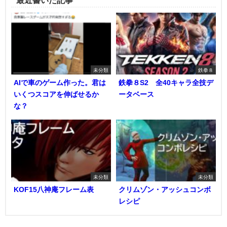
最近書いた記事
未分類
鉄拳８
AIで車のゲーム作った。君は
鉄拳８S2 全40キャラ全技デ
いくつスコアを伸ばせるか
ータベース
な？
未分類
未分類
KOF15八神庵フレーム表
クリムゾン・アッシュコンボ
レシピ