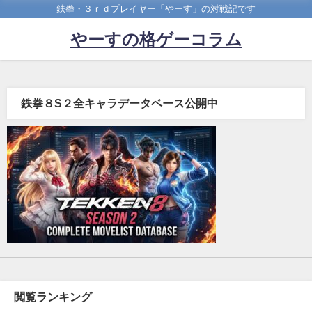
鉄拳・３ｒｄプレイヤー「やーす」の対戦記です
やーすの格ゲーコラム
鉄拳８S２全キャラデータベース公開中
閲覧ランキング