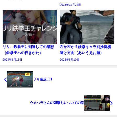
2023年12月24日
リリ、鉄拳王に到達しての感想
右か左か？鉄拳キャラ別推奨横
（鉄拳王への行きかた）
避け方向（あいうえお順）
2023年8月16日
2023年8月10日
リリ確反Lv1
ウメハラさんの弾撃ちについての話